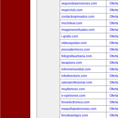
segurodepensiones.com
Ofert
mujerclub.com
Ofert
contactosprivados.com
Ofert
mochilear.com
Ofert
imagenesvirtuales.com
Ofert
i-gratis.com
Ofert
videoayudas.com
Ofert
pisosatermicos.com
Ofert
fotografiaurbana.com
Ofert
lavapisos.com
Ofert
informemundial.com
Ofert
infodirectorio.com
Ofert
salonprofesional.com
Ofert
muyfamoso.com
Ofert
e-opiniones.com
Ofert
foroelectronica.com
Ofert
maquillajedenovias.com
Ofert
forodeamigos.com
Ofert