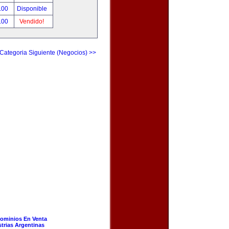
.00
Disponible
.00
Vendido!
Categoria Siguiente (Negocios) >>
ominios En Venta
strias Argentinas