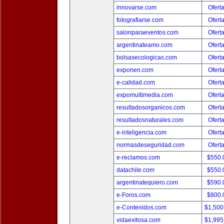
innovarse.com
Ofert
fotografiarse.com
Ofert
salonparaeventos.com
Ofert
argentinateamo.com
Ofert
bolsasecologicas.com
Ofert
exponen.com
Ofert
e-calidad.com
Ofert
expomultimedia.com
Ofert
resultadosorganicos.com
Ofert
resultadosnaturales.com
Ofert
e-inteligencia.com
Ofert
normasdeseguridad.com
Ofert
e-reclamos.com
$550.
datachile.com
$550.
argentinatequiero.com
$590.
e-Foros.com
$800.
e-Contenidos.com
$1,500
vidaexitosa.com
$1,995