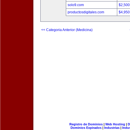
solo9.com
$2,500
productosdigitales.com
$4,950
<< Categoria Anterior (Medicina)
Registro de Dominios
|
Web Hosting
|
D
Dominios Expirados
|
Industrias
|
Indu