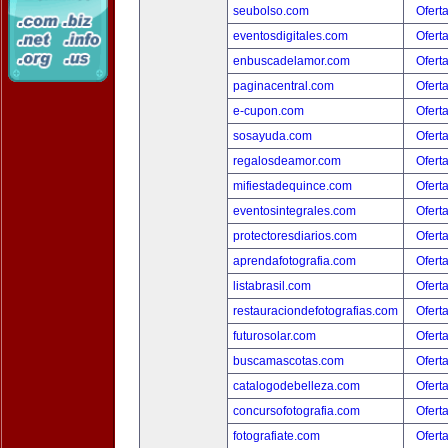
seubolso.com
Ofert
eventosdigitales.com
Ofert
enbuscadelamor.com
Ofert
paginacentral.com
Ofert
e-cupon.com
Ofert
sosayuda.com
Ofert
regalosdeamor.com
Ofert
mifiestadequince.com
Ofert
eventosintegrales.com
Ofert
protectoresdiarios.com
Ofert
aprendafotografia.com
Ofert
listabrasil.com
Ofert
restauraciondefotografias.com
Ofert
futurosolar.com
Ofert
buscamascotas.com
Ofert
catalogodebelleza.com
Ofert
concursofotografia.com
Ofert
fotografiate.com
Ofert