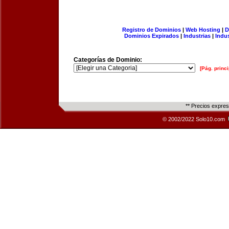
Registro de Dominios
|
Web Hosting
|
D
Dominios Expirados
|
Industrias
|
Indu
Categorías de Dominio:
[Pág. princi
** Precios expre
© 2002/2022 Solo10.com