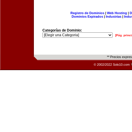
Registro de Dominios
|
Web Hosting
|
D
Dominios Expirados
|
Industrias
|
Indu
Categorías de Dominio:
[Pág. princi
** Precios expre
© 2002/2022 Solo10.com