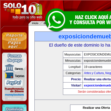
exposiciondemue
El dueño de este dominio lo ha
Mayusculas:
EXPOSICIONDEM
Minusculas:
exposiciondemuebl
Longitud:
19 caracteres
Categorias:
Artes y Cultura
,
Neg
Precio:
Realizar una oferta
Visitar!
exposiciondemueb
Serán consideradas ofer
Realizar una Oferta