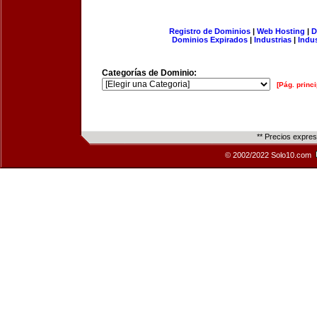
Registro de Dominios
|
Web Hosting
|
D
Dominios Expirados
|
Industrias
|
Indu
Categorías de Dominio:
[Pág. princi
** Precios expre
© 2002/2022 Solo10.com