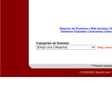
Registro de Dominios
|
Web Hosting
|
D
Dominios Expirados
|
Industrias
|
Indu
Categorías de Dominio:
[Pág. princi
** Precios expre
© 2002/2022 Solo10.com