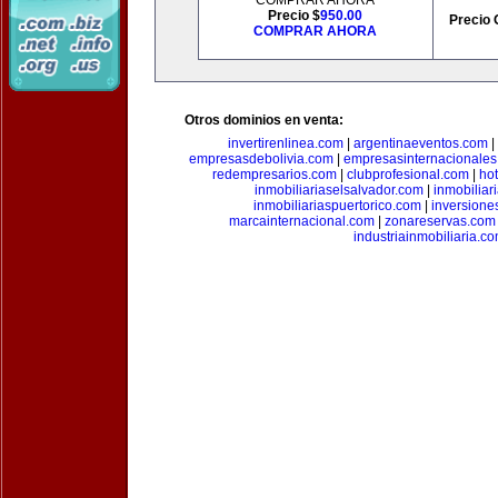
COMPRAR AHORA
Precio $
950.00
Precio 
COMPRAR AHORA
Otros dominios en venta:
invertirenlinea.com
|
argentinaeventos.com
|
empresasdebolivia.com
|
empresasinternacionale
redempresarios.com
|
clubprofesional.com
|
ho
inmobiliariaselsalvador.com
|
inmobilia
inmobiliariaspuertorico.com
|
inversione
marcainternacional.com
|
zonareservas.com
industriainmobiliaria.c