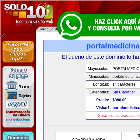
portalmedicin
El dueño de este dominio lo ha
Mayusculas:
PORTALMEDIC
Minusculas:
portalmedicina
Longitud:
14 caracteres
Categorias:
Sin Clasificar
Precio:
$980.00
Visitar!
portalmedicina
Serán consideradas ofer
R