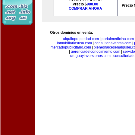
COMPRAR AHORA
Precio $
980.00
Precio 
COMPRAR AHORA
Otros dominios en venta:
alquilopropiedad.com
|
portalmedicina.com
inmobiliariasusa.com
|
consultoriaventas.com
|
mercadopublicitario.com
|
bienesraicesenalquiler.
|
gerenciadelconocimiento.com
|
servid
uruguayinversiones.com
|
consultoriad