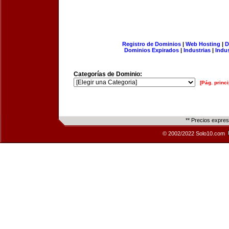
Registro de Dominios
|
Web Hosting
|
D
Dominios Expirados
|
Industrias
|
Indu
Categorías de Dominio:
[Pág. princi
** Precios expre
© 2002/2022 Solo10.com