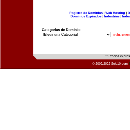
Registro de Dominios
|
Web Hosting
|
D
Dominios Expirados
|
Industrias
|
Indu
Categorías de Dominio:
[Pág. princi
** Precios expre
© 2002/2022 Solo10.com