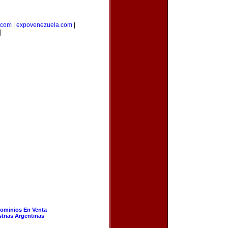
.com
|
expovenezuela.com
|
|
ominios En Venta
strias Argentinas