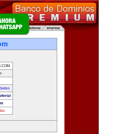
com
S.COM
m
udades
oferta!
om
tas