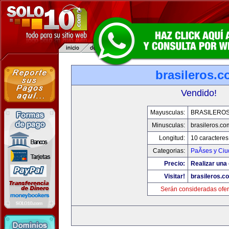
brasileros.
Vendido!
Mayusculas:
BRASILERO
Minusculas:
brasileros.co
Longitud:
10 caracteres
Categorias:
PaÃ­ses y Ci
Precio:
Realizar una 
Visitar!
brasileros.c
Serán consideradas ofer