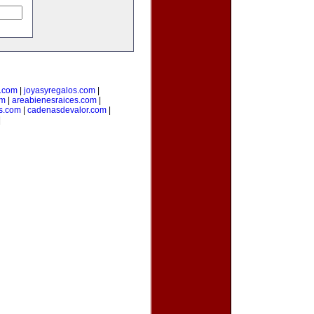
.com
|
joyasyregalos.com
|
om
|
areabienesraices.com
|
s.com
|
cadenasdevalor.com
|
|