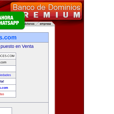
es.com
 puesto en Venta
ICES.COM
s.com
piedades
ta!
s.com
tas