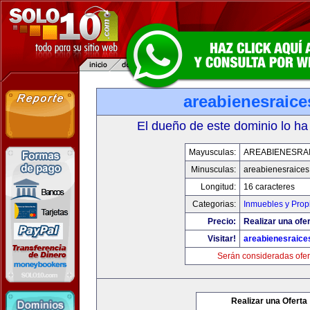
areabienesraic
El dueño de este dominio lo ha
Mayusculas:
AREABIENESRA
Minusculas:
areabienesraice
Longitud:
16 caracteres
Categorias:
Inmuebles y Pro
Precio:
Realizar una ofer
Visitar!
areabienesraice
Serán consideradas ofer
Realizar una Oferta