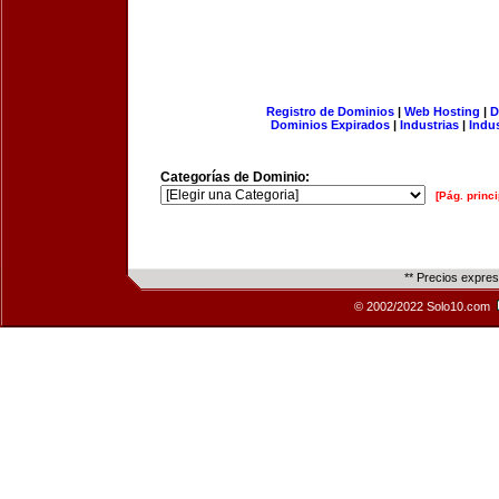
Registro de Dominios
|
Web Hosting
|
D
Dominios Expirados
|
Industrias
|
Indu
Categorías de Dominio:
[Pág. princi
** Precios expre
© 2002/2022 Solo10.com