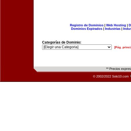
Registro de Dominios
|
Web Hosting
|
D
Dominios Expirados
|
Industrias
|
Indu
Categorías de Dominio:
[Pág. princi
** Precios expre
© 2002/2022 Solo10.com