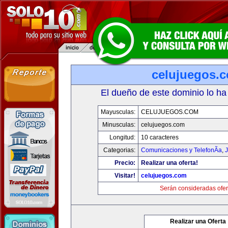
celujuegos.
El dueño de este dominio lo ha
Mayusculas:
CELUJUEGOS.COM
Minusculas:
celujuegos.com
Longitud:
10 caracteres
Categorias:
Comunicaciones y TelefonÃ­a
,
J
Precio:
Realizar una oferta!
Visitar!
celujuegos.com
Serán consideradas ofer
Realizar una Oferta