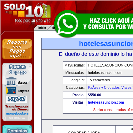
hotelesasuncio
El dueño de este dominio lo ha
Mayusculas:
HOTELESASUNCION.COM
Minusculas:
hotelesasuncion.com
Longitud:
15 caracteres
Categorias:
PaÃ­ses y Ciudades
,
Viajes
Precio:
$550.00
Visitar!
hotelesasuncion.com
Serán consideradas ofer
R