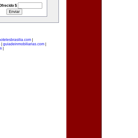
Ofrecido $
hotelesbrasilia.com
|
m
|
guiadeinmobiliarias.com
|
m
|