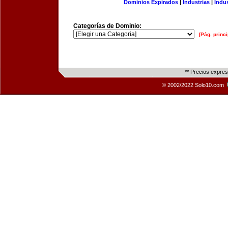
Dominios Expirados
|
Industrias
|
Indu
Categorías de Dominio:
[Pág. princi
** Precios expre
© 2002/2022 Solo10.com