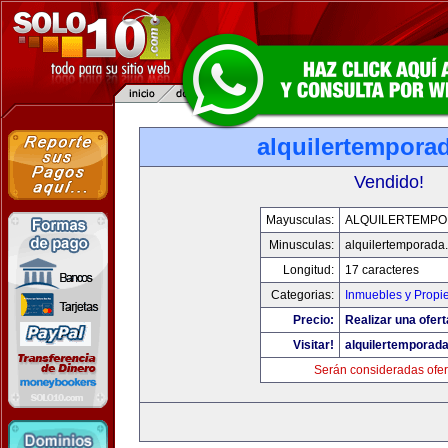
alquilertempora
Vendido!
Mayusculas:
ALQUILERTEMP
Minusculas:
alquilertemporada
Longitud:
17 caracteres
Categorias:
Inmuebles y Propi
Precio:
Realizar una ofert
Visitar!
alquilertemporad
Serán consideradas ofer