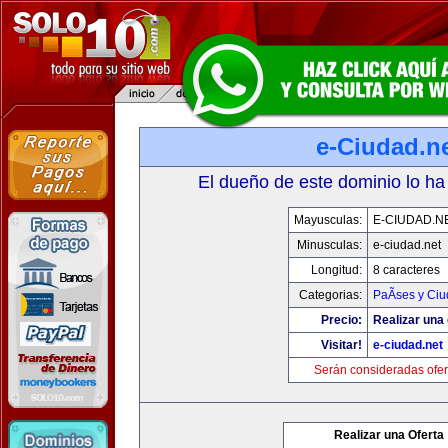
e-Ciudad.n
El dueño de este dominio lo ha
Mayusculas:
E-CIUDAD.N
Minusculas:
e-ciudad.net
Longitud:
8 caracteres
Categorias:
PaÃ­ses y Ci
Precio:
Realizar una 
Visitar!
e-ciudad.net
Serán consideradas ofer
Realizar una Oferta