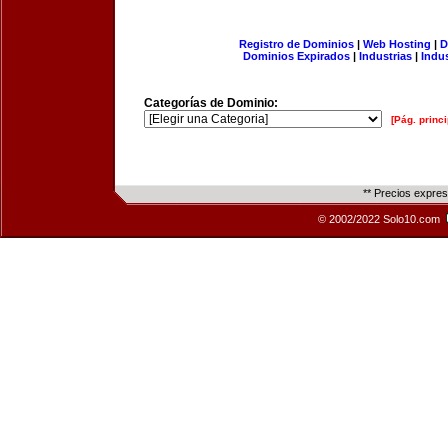
Registro de Dominios
|
Web Hosting
|
D
Dominios Expirados
|
Industrias
|
Indu
Categorías de Dominio:
[Pág. princi
** Precios expre
© 2002/2022 Solo10.com