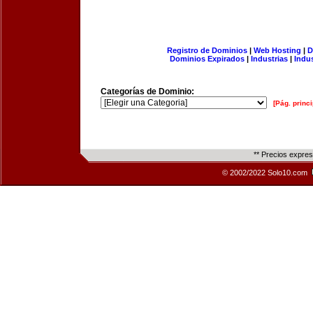
Registro de Dominios
|
Web Hosting
|
D
Dominios Expirados
|
Industrias
|
Indu
Categorías de Dominio:
[Pág. princi
** Precios expre
© 2002/2022 Solo10.com