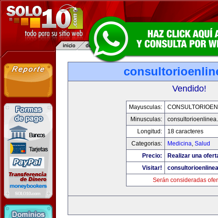
consultorioenli
Vendido!
Mayusculas:
CONSULTORIOEN
Minusculas:
consultorioenlinea
Longitud:
18 caracteres
Categorias:
Medicina
,
Salud
Precio:
Realizar una ofert
Visitar!
consultorioenline
Serán consideradas ofer