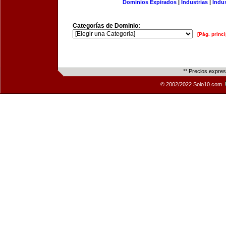
Dominios Expirados
|
Industrias
|
Indu
Categorías de Dominio:
[Pág. princi
** Precios expre
© 2002/2022 Solo10.com