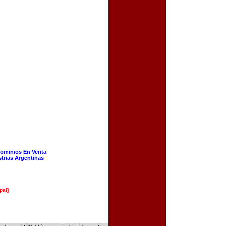
ominios En Venta
strias Argentinas
pal]