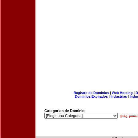
Registro de Dominios
|
Web Hosting
|
D
Dominios Expirados
|
Industrias
|
Indu
Categorías de Dominio:
[Pág. princi