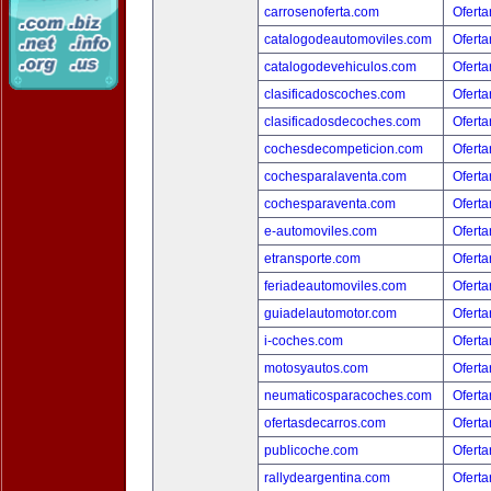
carrosenoferta.com
Oferta
catalogodeautomoviles.com
Oferta
catalogodevehiculos.com
Oferta
clasificadoscoches.com
Oferta
clasificadosdecoches.com
Oferta
cochesdecompeticion.com
Oferta
cochesparalaventa.com
Oferta
cochesparaventa.com
Oferta
e-automoviles.com
Oferta
etransporte.com
Oferta
feriadeautomoviles.com
Oferta
guiadelautomotor.com
Oferta
i-coches.com
Oferta
motosyautos.com
Oferta
neumaticosparacoches.com
Oferta
ofertasdecarros.com
Oferta
publicoche.com
Oferta
rallydeargentina.com
Oferta