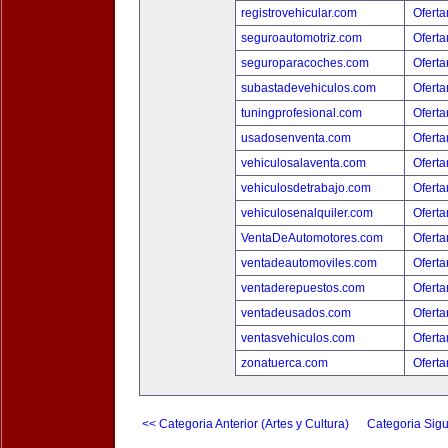
registrovehicular.com
Oferta
seguroautomotriz.com
Oferta
seguroparacoches.com
Oferta
subastadevehiculos.com
Oferta
tuningprofesional.com
Oferta
usadosenventa.com
Oferta
vehiculosalaventa.com
Oferta
vehiculosdetrabajo.com
Oferta
vehiculosenalquiler.com
Oferta
VentaDeAutomotores.com
Oferta
ventadeautomoviles.com
Oferta
ventaderepuestos.com
Oferta
ventadeusados.com
Oferta
ventasvehiculos.com
Oferta
zonatuerca.com
Oferta
<< Categoria Anterior (Artes y Cultura)
Categoria Sigu